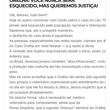
ORELHA: VOCÊ NUNCA SERÁ
ESQUECIDO, MAS QUEREMOS JUSTIÇA!
Olá, leitores, tudo bem?
Hoje eu quero conversar com vocês sobre o caso do cão “Orelh
jamais será esquecido pela população nacional e internacional
Sabemos que, até o presente momento,
o desfecho do caso ainda é aguardado.
As pessoas, especialmente nas redes sociais, clamam por #ju
do Caso Orelha em nível federal — e a razão é óbvia.
A omissão dos órgãos responsáveis desde o início, assim como
Adianto que,
no Brasil, diversos jovens cometem “atos infracionais”; contudo
a proteção não costuma ser tão exacerbada como ocorreu nes
peso.
Não há como acreditar que o Orelha não tenha sido agredido 
Isso porque o veterinário responsável pelo atendimento do cão
no dia em que ele foi levado à clínica, deixou explícito que 
um possível atropelamento.
Da mesma forma, não é necessário ser médico-
veterinário para compreender, ainda que de
forma simplória, que a suposta “doença” dentária do Orelha j