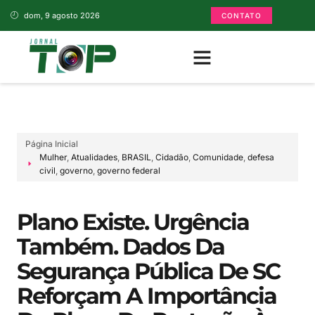
dom, 9 agosto 2026
CONTATO
Página Inicial
Mulher
,
Atualidades
,
BRASIL
,
Cidadão
,
Comunidade
,
defesa
civil
,
governo
,
governo federal
Plano Existe. Urgência
Também. Dados Da
Segurança Pública De SC
Reforçam A Importância