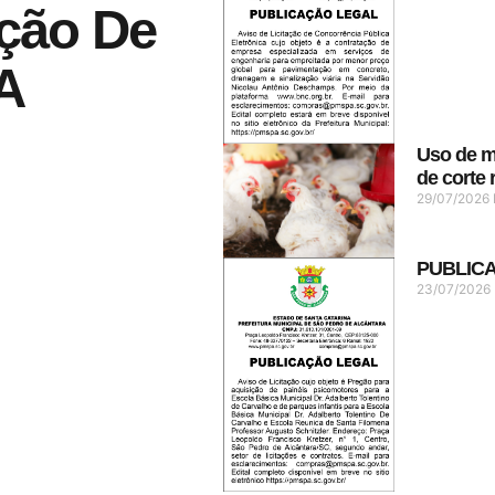
ção De
A
Uso de m
de corte
29/07/2026
PUBLIC
23/07/2026