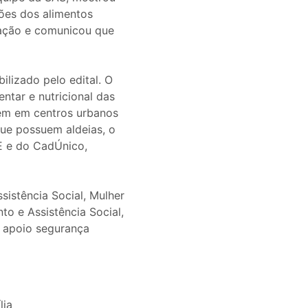
ões dos alimentos
oação e comunicou que
ilizado pelo edital. O
ntar e nutricional das
vem em centros urbanos
 que possuem aldeias, o
E e do CadÚnico,
sistência Social, Mulher
to e Assistência Social,
e apoio segurança
lia