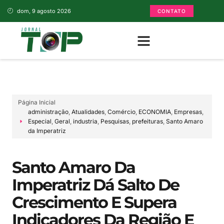
dom, 9 agosto 2026
CONTATO
Página Inicial
administração
,
Atualidades
,
Comércio
,
ECONOMIA
,
Empresas
,
Especial
,
Geral
,
industria
,
Pesquisas
,
prefeituras
,
Santo Amaro
da Imperatriz
Santo Amaro Da
Imperatriz Dá Salto De
Crescimento E Supera
Indicadores Da Região E