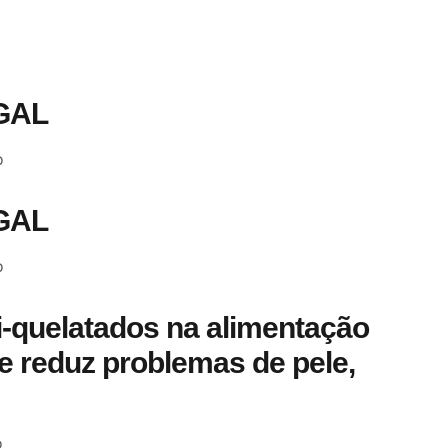
GAL
o
GAL
o
i-quelatados na alimentação
e reduz problemas de pele,
o