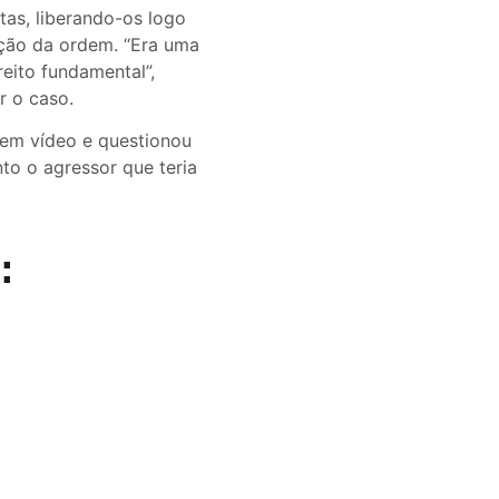
stas, liberando-os logo
ação da ordem. “Era uma
eito fundamental”,
r o caso.
 em vídeo e questionou
nto o agressor que teria
: