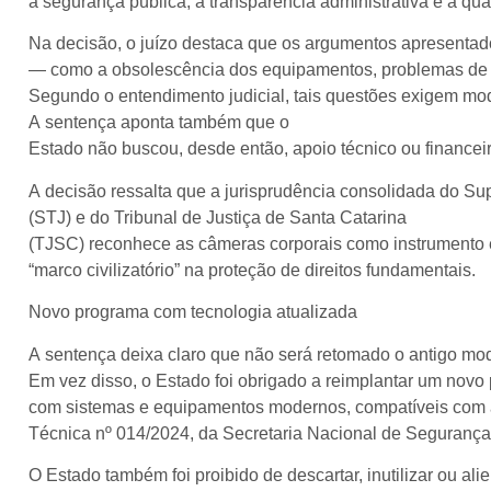
à segurança pública, à transparência administrativa e à qu
Na decisão, o juízo destaca que os argumentos apresentad
— como a obsolescência dos equipamentos, problemas de cad
Segundo o entendimento judicial, tais questões exigem mo
A sentença aponta também que o
Estado não buscou, desde então, apoio técnico ou finance
A decisão ressalta que a jurisprudência consolidada do Sup
(STJ) e do Tribunal de Justiça de Santa Catarina
(TJSC) reconhece as câmeras corporais como instrumento ess
“marco civilizatório” na proteção de direitos fundamentais.
Novo programa com tecnologia atualizada
A sentença deixa claro que não será retomado o antigo mo
Em vez disso, o Estado foi obrigado a reimplantar um novo
com sistemas e equipamentos modernos, compatíveis com a
Técnica nº 014/2024, da Secretaria Nacional de Segurança
O Estado também foi proibido de descartar, inutilizar ou a