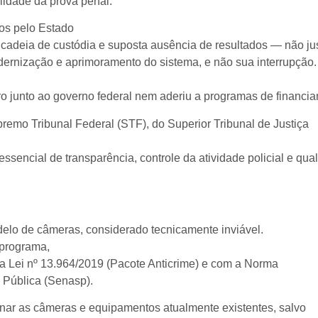
alidade da prova penal.
os pelo Estado
eia de custódia e suposta ausência de resultados — não justif
dernização e aprimoramento do sistema, e não sua interrupção.
iro junto ao governo federal nem aderiu a programas de finan
remo Tribunal Federal (STF), do Superior Tribunal de Justiça
encial de transparência, controle da atividade policial e quali
delo de câmeras, considerado tecnicamente inviável.
 programa,
 Lei nº 13.964/2019 (Pacote Anticrime) e com a Norma
 Pública (Senasp).
lienar as câmeras e equipamentos atualmente existentes, salvo