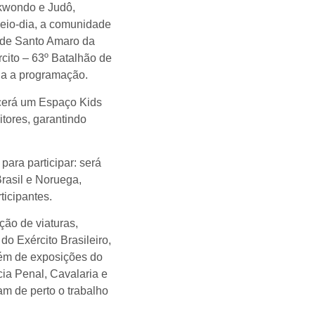
kwondo e Judô,
meio-dia, a comunidade
 de Santo Amaro da
cito – 63º Batalhão de
oda a programação.
ecerá um Espaço Kids
itores, garantindo
ara participar: será
Brasil e Noruega,
icipantes.
ção de viaturas,
do Exército Brasileiro,
lém de exposições do
cia Penal, Cavalaria e
am de perto o trabalho