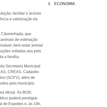
ECONOMIA
lação, facilitar o acesso
ência e valorização da
da Cãominhada, que
s animais de estimação
nsável, bem-estar animal
rações voltadas aos pets
a a família.
 da Secretaria Municipal
 CRAS, CREAS, Cadastro
ulos (SCFV), além de
vidos pelo município.
ra oficial. Às 8h30,
lico poderá prestigiar
l de Esportes e, às 10h,