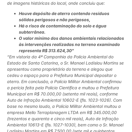
de imagens históricas do local, onde concluiu que:
Houve depósito de aterro contendo resíduos
sólidos perigosos
e não perigosos
,
Há o risco de contaminação do solo e água
subterrânea.
O
valor mínimo dos danos ambientais relacionados
às intervenções
realizadas no terreno examinado
representa R$ 313.624,30”
“Em vistoria da 4ª Companhia da Polícia Ambiental do
Estado de Santa Catarina, o Sr. Manoel Ladislau Martins se
apresentou como proprietário do terreno e alegou que
cedeu o espaço para a Prefeitura Municipal depositar o
aterro. Em conclusão, a Polícia Militar Ambiental confirmou
a perícia feita pela Polícia Científica e multou a Prefeitura
Municipal em R$ 70.000,00 (setenta mil reais), conforme
Auto de Infração Ambiental 10602-E (fls. 1023-1026). Com
base no mesmo laudo, a Polícia Militar Ambiental multou a
empresa Mello Terraplanagem LTDA em R$ 345.000,00
(trezentos e quarenta e cinco mil reais), Auto de Infração
Ambiental 10613-E (fls. 1027-1030), bem como o Sr. Manoel
Ladislau Martins em R$ 7.500,00 (sete mil e quinhentos