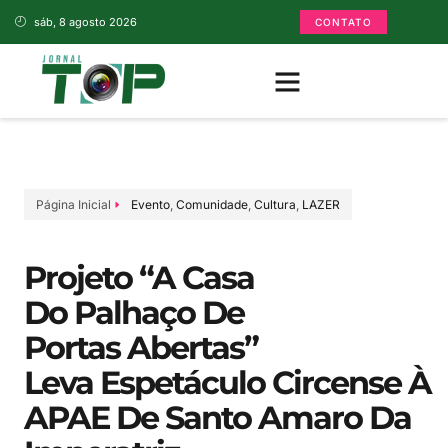
sáb, 8 agosto 2026
CONTATO
Página Inicial
Evento
,
Comunidade
,
Cultura
,
LAZER
Projeto “A Casa
Do Palhaço De
Portas Abertas”
Leva Espetáculo Circense À
APAE De Santo Amaro Da