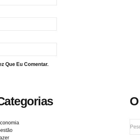
ez Que Eu Comentar.
Categorias
O
conomia
estão
azer