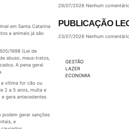
29/07/2026
Nenhum comentári
PUBLICAÇÃO LE
imal em Santa Catarina
tos a animais já são
23/07/2026
Nenhum comentári
.605/1998 (Lei de
 de abuso, maus-tratos,
GESTÃO
icados. A pena geral
LAZER
a.
ECONOMIA
a vítima for cão ou
e 2 a 5 anos, multa e
o e gera antecedentes
m podem gerar sanções
ntais, e
s causados.