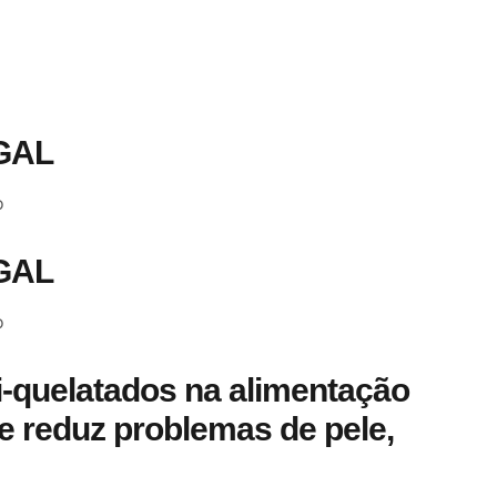
GAL
o
GAL
o
i-quelatados na alimentação
e reduz problemas de pele,