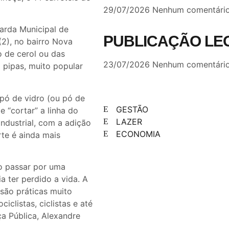
29/07/2026
Nenhum comentári
uarda Municipal de
PUBLICAÇÃO LE
2), no bairro Nova
o de cerol ou das
23/07/2026
Nenhum comentári
m pipas, muito popular
 pó de vidro (ou pó de
GESTÃO
e “cortar” a linha do
LAZER
industrial, com a adição
ECONOMIA
rte é ainda mais
ao passar por uma
a ter perdido a vida. A
 são práticas muito
clistas, ciclistas e até
ça Pública, Alexandre