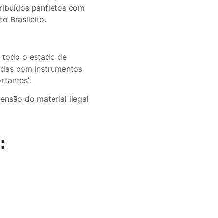
tribuídos panfletos com
o Brasileiro.
m todo o estado de
padas com instrumentos
rtantes”.
eensão do material ilegal
: