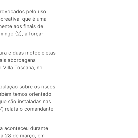
provocados pelo uso
ecreativa, que é uma
mente aos finais de
mingo (2), a força-
ura e duas motocicletas
pais abordagens
 Villa Toscana, no
pulação sobre os riscos
ambém temos orientado
que são instaladas nas
o”, relata o comandante
pa aconteceu durante
dia 28 de março, em