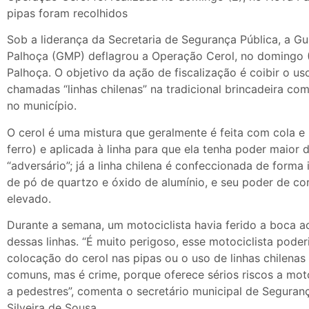
pipas foram recolhidos
Sob a liderança da Secretaria de Segurança Pública, a G
Palhoça (GMP) deflagrou a Operação Cerol, no domingo (
Palhoça. O objetivo da ação de fiscalização é coibir o us
chamadas “linhas chilenas” na tradicional brincadeira co
no município.
O cerol é uma mistura que geralmente é feita com cola e
ferro) e aplicada à linha para que ela tenha poder maior d
“adversário”; já a linha chilena é confeccionada de forma 
de pó de quartzo e óxido de alumínio, e seu poder de co
elevado.
Durante a semana, um motociclista havia ferido a boca 
dessas linhas. “É muito perigoso, esse motociclista poderi
colocação do cerol nas pipas ou o uso de linhas chilenas
comuns, mas é crime, porque oferece sérios riscos a motoci
a pedestres”, comenta o secretário municipal de Seguran
Silveira de Sousa.