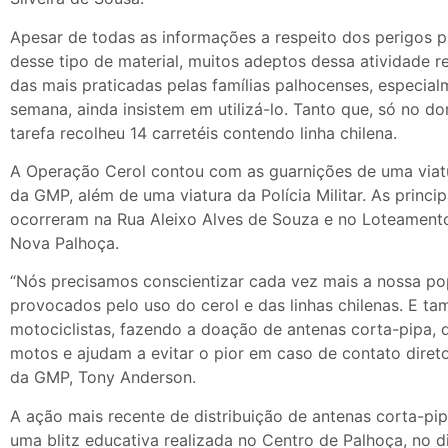
Apesar de todas as informações a respeito dos perigos 
desse tipo de material, muitos adeptos dessa atividade r
das mais praticadas pelas famílias palhocenses, especial
semana, ainda insistem em utilizá-lo. Tanto que, só no do
tarefa recolheu 14 carretéis contendo linha chilena.
A Operação Cerol contou com as guarnições de uma viat
da GMP, além de uma viatura da Polícia Militar. As princi
ocorreram na Rua Aleixo Alves de Souza e no Loteamento
Nova Palhoça.
“Nós precisamos conscientizar cada vez mais a nossa po
provocados pelo uso do cerol e das linhas chilenas. E t
motociclistas, fazendo a doação de antenas corta-pipa, 
motos e ajudam a evitar o pior em caso de contato diret
da GMP, Tony Anderson.
A ação mais recente de distribuição de antenas corta-pi
uma blitz educativa realizada no Centro de Palhoça, no 