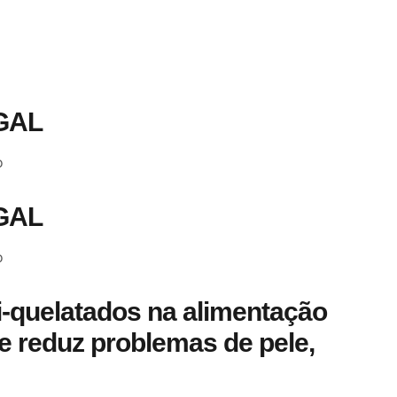
GAL
o
GAL
o
i-quelatados na alimentação
e reduz problemas de pele,