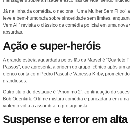
mensagens sobre amizade e escolhas de vida, sendo indicada
Já na linha da comédia, o nacional “Uma Mulher Sem Filtro” a
leve e bem-humorada sobre sinceridade sem limites, enquanto
Vem Aí!” revisita o clássico da comédia policial em uma nova
absurdas.
Ação e super-heróis
A grande estreia aguardada pelos fãs da Marvel é “Quarteto F
Passos”, que apresenta a origem do grupo icônico após um a
elenco conta com Pedro Pascal e Vanessa Kirby, prometendo 
grandiosos.
Outro título de destaque é “Anônimo 2”, continuação do suces
Bob Odenkirk. O filme mistura comédia e pancadaria em um
violento volta a assombrar o protagonista.
Suspense e terror em alta