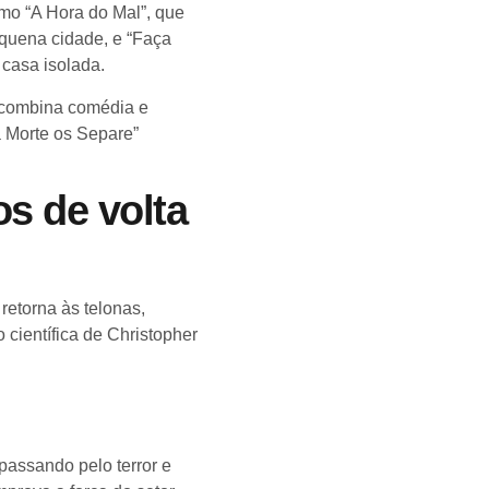
mo “A Hora do Mal”, que
quena cidade, e “Faça
 casa isolada.
, combina comédia e
a Morte os Separe”
os de volta
 retorna às telonas,
 científica de Christopher
 passando pelo terror e