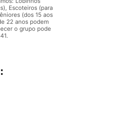
amos: Lobinhos
s), Escoteiros (para
Sêniores (dos 15 aos
s de 22 anos podem
hecer o grupo pode
41.
: