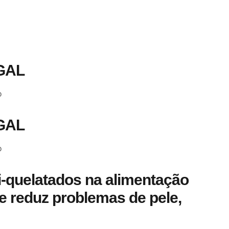
GAL
o
GAL
o
i-quelatados na alimentação
e reduz problemas de pele,