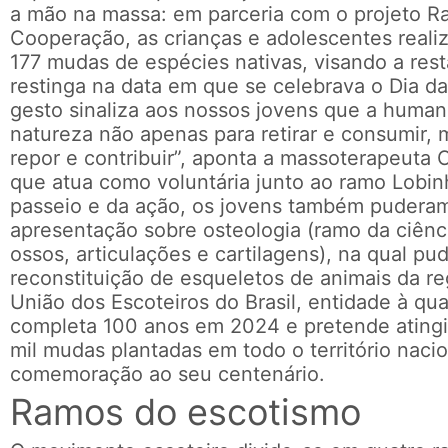
a mão na massa: em parceria com o projeto R
Cooperação, as crianças e adolescentes realiz
177 mudas de espécies nativas, visando a res
restinga na data em que se celebrava o Dia da
gesto sinaliza aos nossos jovens que a human
natureza não apenas para retirar e consumir,
repor e contribuir”, aponta a massoterapeuta C
que atua como voluntária junto ao ramo Lobi
passeio e da ação, os jovens também puder
apresentação sobre osteologia (ramo da ciênc
ossos, articulações e cartilagens), na qual pu
reconstituição de esqueletos de animais da re
União dos Escoteiros do Brasil, entidade à qual
completa 100 anos em 2024 e pretende ating
mil mudas plantadas em todo o território naci
comemoração ao seu centenário.
Ramos do escotismo