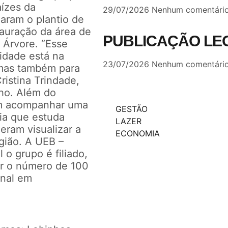
aízes da
29/07/2026
Nenhum comentári
aram o plantio de
tauração da área de
PUBLICAÇÃO LE
 Árvore. “Esse
idade está na
23/07/2026
Nenhum comentári
 mas também para
ristina Trindade,
nho. Além do
am acompanhar uma
GESTÃO
ia que estuda
LAZER
deram visualizar a
ECONOMIA
gião. A UEB –
 o grupo é filiado,
ir o número de 100
onal em