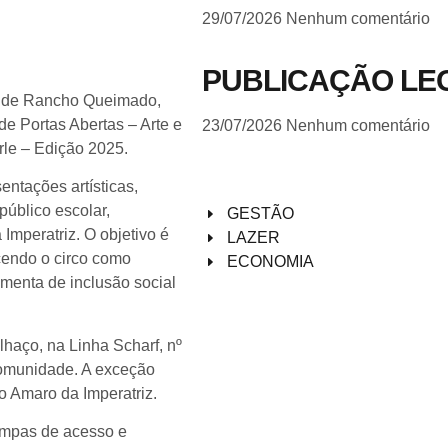
29/07/2026
Nenhum comentário
PUBLICAÇÃO LE
al de Rancho Queimado,
e Portas Abertas – Arte e
23/07/2026
Nenhum comentário
le – Edição 2025.
ntações artísticas,
público escolar,
GESTÃO
mperatriz. O objetivo é
LAZER
ecendo o circo como
ECONOMIA
amenta de inclusão social
haço, na Linha Scharf, nº
comunidade. A exceção
o Amaro da Imperatriz.
rampas de acesso e