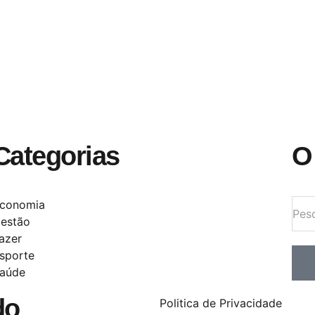
Categorias
O
conomia
estão
azer
sporte
aúde
do
Politica de Privacidade