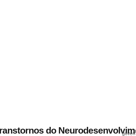
ranstornos do Neurodesenvolvim
gover