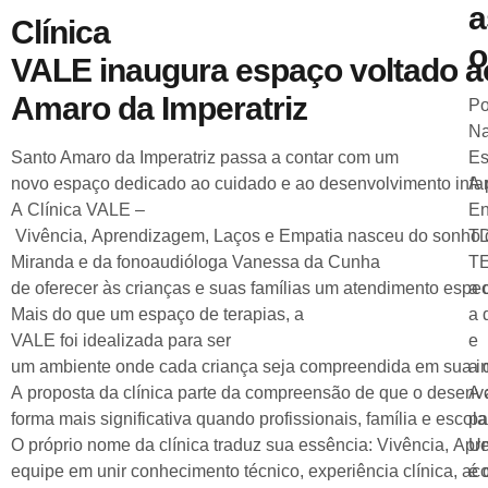
a
Clínica
o
VALE inaugura espaço voltado ao
Amaro da Imperatriz
Po
Na
Santo Amaro da Imperatriz passa a contar com um
Es
novo espaço dedicado ao cuidado e ao desenvolvimento infant
A 
A Clínica VALE –
En
Vivência, Aprendizagem, Laços e Empatia nasceu do sonho d
TD
Miranda e da fonoaudióloga Vanessa da Cunha
TE
de oferecer às crianças e suas famílias um atendimento espe
a 
Mais do que um espaço de terapias, a
a 
VALE foi idealizada para ser
e
um ambiente onde cada criança seja compreendida em sua indi
a 
A proposta da clínica parte da compreensão de que o desenvo
A 
forma mais significativa quando profissionais, família e esco
pa
O próprio nome da clínica traduz sua essência: Vivência, Ap
Um
equipe em unir conhecimento técnico, experiência clínica, a
é 