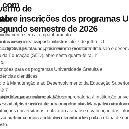
s com
verno de
nto
abre inscrições dos programas U
egundo semestre de 2026
senvolvimento sem acompanhamento.
, comunicação e comportamento.
ntes devem realizar os cadastros até 7 de julho O
o cognitiva para superar barreiras e promover inclusão e desen
o de Santa Catarina, por meio da Secretaria de
 da Educação (SED), abre nesta quarta-feira, 1º
ho,
crições para os programas Universidade Gratuita e
ências científicas.
io à Manutenção e ao Desenvolvimento da Educação Superior C
té 7
sidades e suas potencialidades.
 de problemas.
ho e entregar a documentação comprobatória à instituição univer
 avaliação diagnóstica para mapear o perfil cognitivo do alun
esso seletivo será realizado em diferentes etapas, incluindo an
tituições universitárias realizarão a análise e validação das
dos os atendimentos e refletem o compromisso da
ção preliminar dos candidatos classificados para a etapa de c
sto.