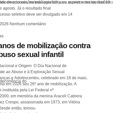
tões emocionais, metodologia falha ou aspectos socioeconômic
odo de concessões está previsto para ocorrer entre os dias 10
e agosto. Já o resultado final
cesso seletivo deve ser divulgado em 14
/2026
Nenhum comentário
as
anos de mobilização contra
buso sexual infantil
Nacional e Origem O Dia Nacional de
te ao Abuso e à Exploração Sexual
anças e Adolescentes, celebrado em 18 de maio,
 decorrência do
ta em 2026 seu 26º ano de mobilização. A
oi instituída pela Lei Federal nº
/2000, em memória da menina Araceli Cabrera
ez Crespo, assassinada em 1973, em Vitória
Desde então, tornou-