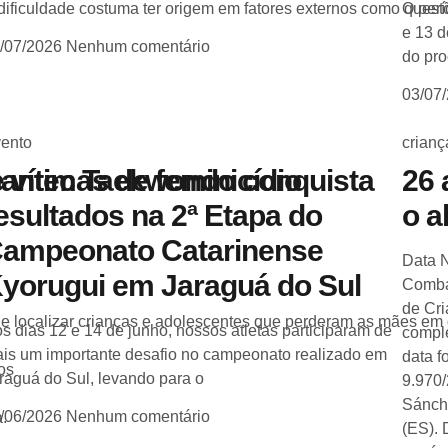
dificuldade costuma ter origem em fatores externos como ques
O perí
e 13 d
/07/2026
Nenhum comentário
do pro
03/07
ento
crianç
 vítimas de feminicídio
antec Taekwondo conquista
26 
esultados na 2ª Etapa do
o a
ampeonato Catarinense
Data 
yorugui em Jaraguá do Sul
Comba
de Cri
r e localizar crianças e adolescentes que perderam as mães em
s dias 12 e 14 de junho, nossos atletas participaram de
comple
is um importante desafio no campeonato realizado em
data f
os
raguá do Sul, levando para o
9.970
Sánch
/06/2026
Nenhum comentário
a.
(ES). 