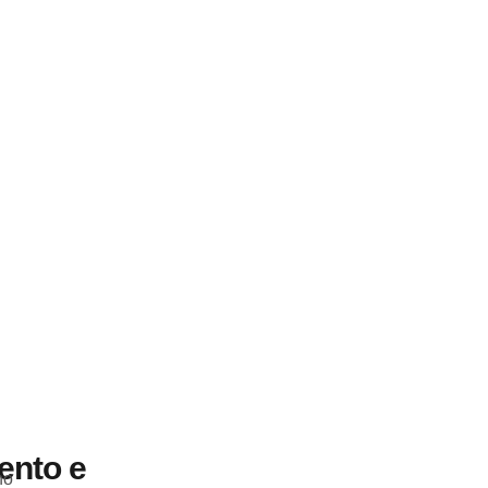
ento e
no