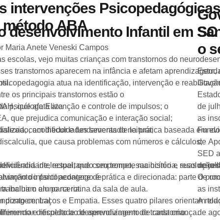
s intervenções Psicopedagógica
Go
 método ABA
 desenvolvimento Infantil em Sa
SC 
o s
r Maria Anete Veneski Campos
s escolas, vejo muitas crianças com transtornos do neurode
ses transtornos aparecem na infância e afetam aprendizagem
Estuda
il.
psicopedagogia atua na identificação, intervenção e reabilitaçã
Govern
tre os principais transtornos estão o
Estado
a psicóloga Eliza
AH, que afeta atenção e controle de impulsos; o
de jul
A, que prejudica comunicação e interação social;
as ins
cializado, acolhedor e fundamentado na prática baseada em evid
dislexia, com dificuldades severas de leitura;
Fundo
discalculia, que causa problemas com números e cálculos;
de Apo
SED a
vidualidade, respeitando seu tempo, sua história, suas neces
deficiência intelectual, que compromete raciocínio e resolução
de jul
lvimento infantil acontece de
atuação do psicopedagogo é prática e direcionada: parte de uma
O proc
la trabalham em parceria.
ra incluir o aluno na rotina da sala de aula.
as ins
rendizagem, Laços e Empatia. Esses quatro pilares orientam to
 ponto central
A rela
colhimento e respeito ao desenvolvimento de cada criança.
diferenciar dificuldade de aprendizagem de transtorno.
de ago