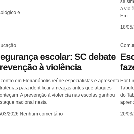
se sím
a viol
cológico e
Em
18/05
ucação
Comun
egurança escolar: SC debate
Esc
revenção à violência
fa
contro em Florianópolis reúne especialistas e apresenta
Por Li
tratégias para identificar ameaças antes que ataques
Tabule
onteçam A prevenção à violência nas escolas ganhou
do Tab
staque nacional nesta
apren
/03/2026
Nenhum comentário
20/03