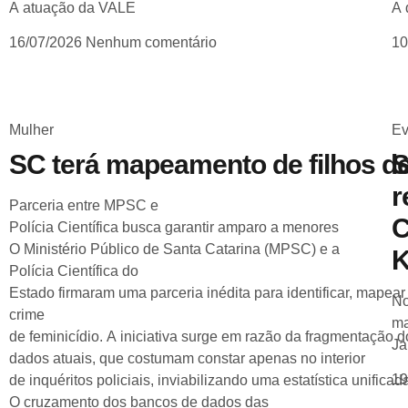
A atuação da VALE
A 
16/07/2026
Nenhum comentário
10
Mulher
Ev
SC terá mapeamento de filhos de
S
r
Parceria entre MPSC e
C
Polícia Científica busca garantir amparo a menores
O Ministério Público de Santa Catarina (MPSC) e a
K
Polícia Científica do
Estado firmaram uma parceria inédita para identificar, mapea
No
crime
ma
de feminicídio. A iniciativa surge em razão da fragmentação d
Ja
dados atuais, que costumam constar apenas no interior
19
de inquéritos policiais, inviabilizando uma estatística unificad
O cruzamento dos bancos de dados das