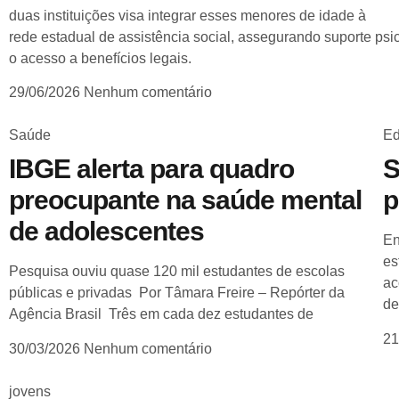
duas instituições visa integrar esses menores de idade à
rede estadual de assistência social, assegurando suporte psi
o acesso a benefícios legais.
29/06/2026
Nenhum comentário
Saúde
Ed
IBGE alerta para quadro
S
preocupante na saúde mental
p
de adolescentes
En
es
Pesquisa ouviu quase 120 mil estudantes de escolas
ac
públicas e privadas Por Tâmara Freire – Repórter da
de
Agência Brasil Três em cada dez estudantes de
21
30/03/2026
Nenhum comentário
jovens